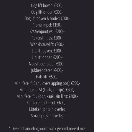
Oog lift boven: €300,-
Oog lift onder: €300,-
Oog lift boven & onder: €500,-
Fronsrimpel: €150,-
Kraaienpootjes: €200,-
Rokerslijntjes: €200,-
Wenkbrauwlift: €200,-
Lip lift boven: €200,-
Lip lift onder: €200,-
Neuslippenplooi: €300,-
Jukbeenderen: €400,-
Hals lift: €500,-
Mini facelift S (huidverslapping oor): €200,-
Mini facelift M (kaak, kin lijn): €300,-
Mini facelift L (oor, kaak, kin lijn): €400,-
Full face treatment: €600,-
Litteken: prijs in overleg
Striae: prijs in overleg
* Deze behandeling wordt vaak gecombineerd met