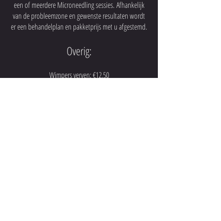
een of meerdere Microneedling sessies.
Afhankelijk
van de probleemzone en gewenste resultaten wordt
er een behandelplan en pakketprijs met u afgestemd.
Overig:
Wimpers verven: €12,50
Wenkbrauwen verven: €12,50
Wenkbrauwen epileren: €12,50
Wenkbrauwen verven & epileren: €25,-
Wenkbrauwen verven & epileren + wimpers verven:
€30,-
Ontharen gezicht: €30,-